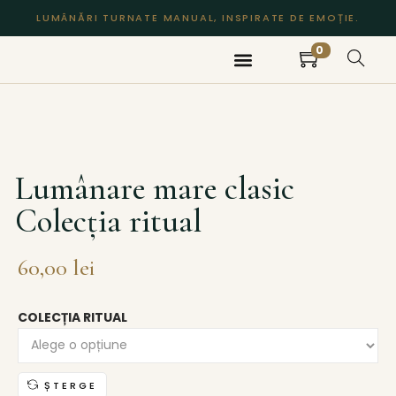
LUMÂNĂRI TURNATE MANUAL, INSPIRATE DE EMOȚIE.
0
DESPRE NOI
MAGAZIN
CONTACT
Lumânare mare clasic
Colecția ritual
60,00
lei
COLECȚIA RITUAL
ȘTERGE