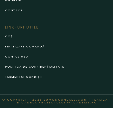
MAGAZIN
CONTACT
LINK-URI UTILE
COȘ
FINALIZARE COMANDĂ
CONTUL MEU
POLITICA DE CONFIDENȚIALITATE
TERMENI ȘI CONDIȚII
© COPYRIGHT 2025 LUMONCANDLES.COM | REALIZAT
ÎN CADRUL PROIECTULUI
WACADEMY.RO