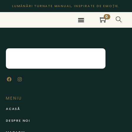
LUMÂNĂRI TURNATE MANUAL, INSPIRATE DE EMOȚIE.
0
DESPRE NOI
MAGAZIN
CONTACT
MENIU
ACASĂ
DESPRE NOI